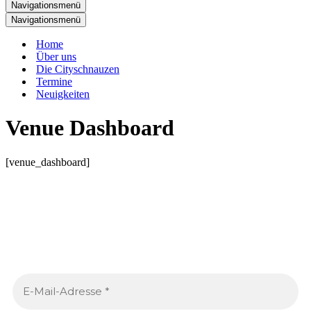
Navigationsmenü
Navigationsmenü
Home
Über uns
Die Cityschnauzen
Termine
Neuigkeiten
Venue Dashboard
[venue_dashboard]
Neues von den Cityschnauzen
.
Trag dich ein, um jeden Monat tolle Inhalte in deinen
Posteingang zu bekommen.