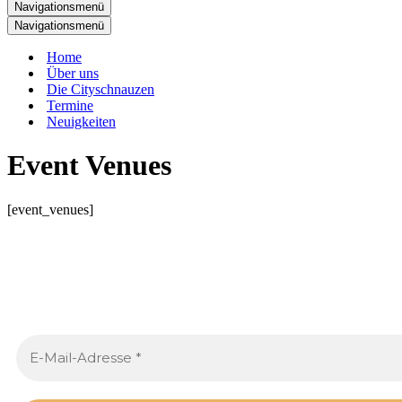
Navigationsmenü
Navigationsmenü
Home
Über uns
Die Cityschnauzen
Termine
Neuigkeiten
Event Venues
[event_venues]
Neues von den Cityschnauzen
.
Trag dich ein, um jeden Monat tolle Inhalte in deinen