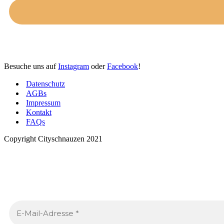
Besuche uns auf
Instagram
oder
Facebook
!
Datenschutz
AGBs
Impressum
Kontakt
FAQs
Copyright Cityschnauzen 2021
Neues von den Cityschnauzen
.
Trag dich ein, um jeden Monat tolle Inhalte in deinen