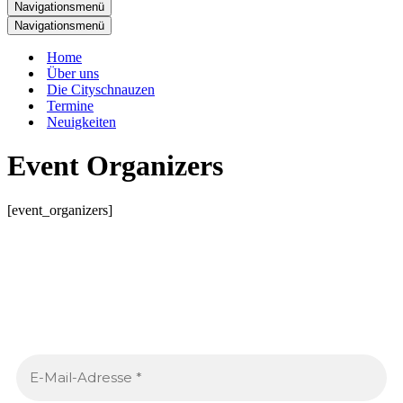
Navigationsmenü
Navigationsmenü
Home
Über uns
Die Cityschnauzen
Termine
Neuigkeiten
Event Organizers
[event_organizers]
Neues von den Cityschnauzen
.
Trag dich ein, um jeden Monat tolle Inhalte in deinen
Posteingang zu bekommen.